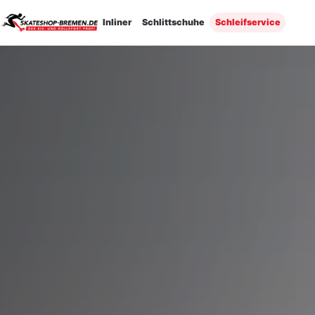
E-Mail-Adresse
Inliner
Schlittschuhe
Schleifservice
×
Anmelden oder Konto erstellen
G
ODER
→