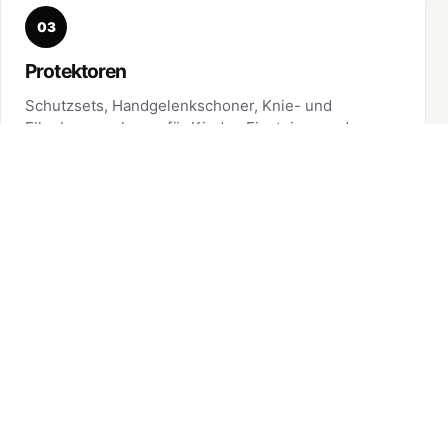
03
Protektoren
Schutzsets, Handgelenkschoner, Knie- und
Ellenbogenschoner für Kinder, Einsteiger und
ambitionierte Skater.
Protektoren ansehen
04
Rollen
Inline-Rollen in passenden Größen und
Härtegraden für Fitness, Urban, Speed und
Ersatz am bestehenden Skate.
Rollen ansehen