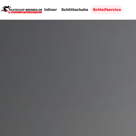
E-Mail-Adresse
Inliner
Schlittschuhe
Schleifservice
×
Anmelden oder Konto erstellen
G
ODER
→