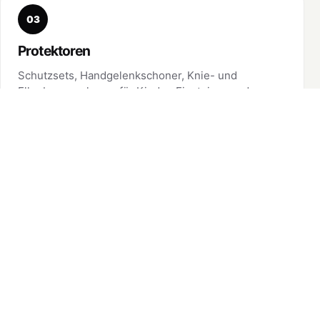
03
Protektoren
Schutzsets, Handgelenkschoner, Knie- und
Ellenbogenschoner für Kinder, Einsteiger und
ambitionierte Skater.
Protektoren ansehen
04
Rollen
Inline-Rollen in passenden Größen und
Härtegraden für Fitness, Urban, Speed und
Ersatz am bestehenden Skate.
Rollen ansehen